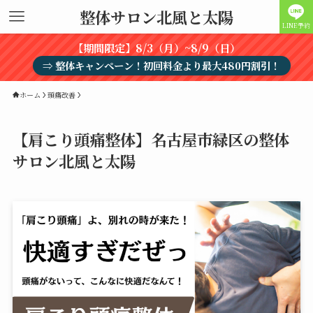
整体サロン北風と太陽
LINE予約
【期間限定】8/3（月）~8/9（日）
⇒ 整体キャンペーン！初回料金より最大480円割引！
ホーム
頭痛改善
【肩こり頭痛整体】名古屋市緑区の整体
サロン北風と太陽